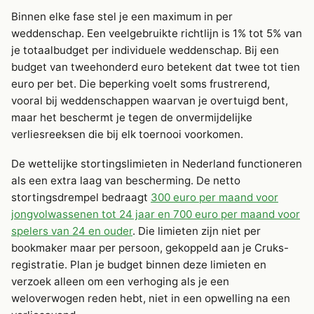
Binnen elke fase stel je een maximum in per
weddenschap. Een veelgebruikte richtlijn is 1% tot 5% van
je totaalbudget per individuele weddenschap. Bij een
budget van tweehonderd euro betekent dat twee tot tien
euro per bet. Die beperking voelt soms frustrerend,
vooral bij weddenschappen waarvan je overtuigd bent,
maar het beschermt je tegen de onvermijdelijke
verliesreeksen die bij elk toernooi voorkomen.
De wettelijke stortingslimieten in Nederland functioneren
als een extra laag van bescherming. De netto
stortingsdrempel bedraagt
300 euro per maand voor
jongvolwassenen tot 24 jaar en 700 euro per maand voor
spelers van 24 en ouder
. Die limieten zijn niet per
bookmaker maar per persoon, gekoppeld aan je Cruks-
registratie. Plan je budget binnen deze limieten en
verzoek alleen om een verhoging als je een
weloverwogen reden hebt, niet in een opwelling na een