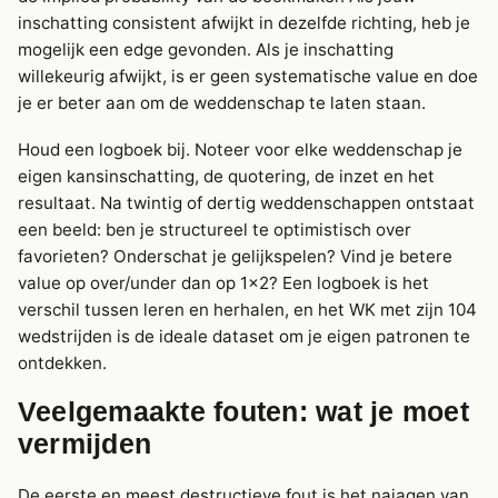
inschatting consistent afwijkt in dezelfde richting, heb je
mogelijk een edge gevonden. Als je inschatting
willekeurig afwijkt, is er geen systematische value en doe
je er beter aan om de weddenschap te laten staan.
Houd een logboek bij. Noteer voor elke weddenschap je
eigen kansinschatting, de quotering, de inzet en het
resultaat. Na twintig of dertig weddenschappen ontstaat
een beeld: ben je structureel te optimistisch over
favorieten? Onderschat je gelijkspelen? Vind je betere
value op over/under dan op 1×2? Een logboek is het
verschil tussen leren en herhalen, en het WK met zijn 104
wedstrijden is de ideale dataset om je eigen patronen te
ontdekken.
Veelgemaakte fouten: wat je moet
vermijden
De eerste en meest destructieve fout is het najagen van