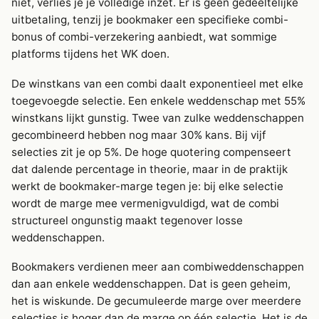
niet, verlies je je volledige inzet. Er is geen gedeeltelijke
uitbetaling, tenzij je bookmaker een specifieke combi-
bonus of combi-verzekering aanbiedt, wat sommige
platforms tijdens het WK doen.
De winstkans van een combi daalt exponentieel met elke
toegevoegde selectie. Een enkele weddenschap met 55%
winstkans lijkt gunstig. Twee van zulke weddenschappen
gecombineerd hebben nog maar 30% kans. Bij vijf
selecties zit je op 5%. De hoge quotering compenseert
dat dalende percentage in theorie, maar in de praktijk
werkt de bookmaker-marge tegen je: bij elke selectie
wordt de marge mee vermenigvuldigd, wat de combi
structureel ongunstig maakt tegenover losse
weddenschappen.
Bookmakers verdienen meer aan combiweddenschappen
dan aan enkele weddenschappen. Dat is geen geheim,
het is wiskunde. De gecumuleerde marge over meerdere
selecties is hoger dan de marge op één selectie. Het is de