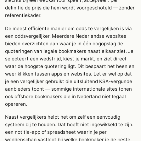
slechts bij één wedkantoor speelt, accepteert per
definitie de prijs die hem wordt voorgeschoteld — zonder
referentiekader.
De meest efficiënte manier om odds te vergelijken is via
een oddsvergelijker. Meerdere Nederlandse websites
bieden overzichten aan waar je in één oogopslag de
quoteringen van legale bookmakers naast elkaar ziet. Je
selecteert een wedstrijd, kiest je markt, en ziet direct
waar de hoogste quotering ligt. Dit bespaart het heen en
weer klikken tussen apps en websites. Let er wel op dat
je een vergelijker gebruikt die uitsluitend KSA-vergunde
aanbieders toont — sommige internationale sites tonen
ook offshore bookmakers die in Nederland niet legaal
opereren.
Naast vergelijkers helpt het om zelf een eenvoudig
systeem bij te houden. Dat hoeft niet ingewikkeld te zijn:
een notitie-app of spreadsheet waarin je per
weddenschap vastlegt bij welke bookmaker je de beste