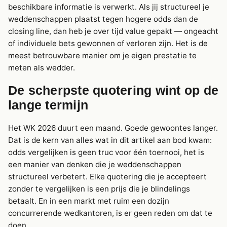
beschikbare informatie is verwerkt. Als jij structureel je
weddenschappen plaatst tegen hogere odds dan de
closing line, dan heb je over tijd value gepakt — ongeacht
of individuele bets gewonnen of verloren zijn. Het is de
meest betrouwbare manier om je eigen prestatie te
meten als wedder.
De scherpste quotering wint op de
lange termijn
Het WK 2026 duurt een maand. Goede gewoontes langer.
Dat is de kern van alles wat in dit artikel aan bod kwam:
odds vergelijken is geen truc voor één toernooi, het is
een manier van denken die je weddenschappen
structureel verbetert. Elke quotering die je accepteert
zonder te vergelijken is een prijs die je blindelings
betaalt. En in een markt met ruim een dozijn
concurrerende wedkantoren, is er geen reden om dat te
doen.