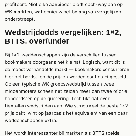
profiteert. Niet elke aanbieder biedt each-way aan op
WK-markten, wat opnieuw het belang van vergelijken
onderstreept.
Wedstrijdodds vergelijken: 1×2,
BTTS, over/under
Bij 1×2-weddenschappen zijn de verschillen tussen
bookmakers doorgaans het kleinst. Logisch, want dit is
de meest verhandelde markt — bookmakers concurreren
hier het hardst, en de prijzen worden continu bijgesteld.
Op een typische WK-groepswedstrijd tussen twee
middenmoters scheelt het zelden meer dan twee of drie
honderdsten op de quotering. Toch tikt dat over
tientallen wedstrijden aan. Wie structureel de beste 1×2-
prijs pakt, wint op jaarbasis het equivalent van een paar
weddenschappen extra.
Het wordt interessanter bij markten als BTTS (beide