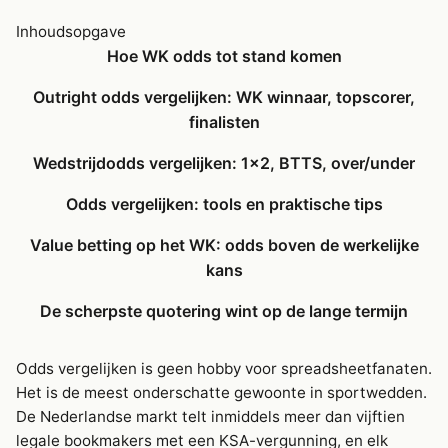
Inhoudsopgave
Hoe WK odds tot stand komen
Outright odds vergelijken: WK winnaar, topscorer,
finalisten
Wedstrijdodds vergelijken: 1×2, BTTS, over/under
Odds vergelijken: tools en praktische tips
Value betting op het WK: odds boven de werkelijke
kans
De scherpste quotering wint op de lange termijn
Odds vergelijken is geen hobby voor spreadsheetfanaten.
Het is de meest onderschatte gewoonte in sportwedden.
De Nederlandse markt telt inmiddels meer dan vijftien
legale bookmakers met een KSA-vergunning, en elk