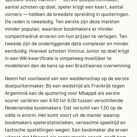
aantal schoten op doel, speler krijgt een kaart, aantal
corners — hebben de breedste spreiding in quoteringen.
De reden is tweeledig. Ten eerste zijn deze markten
minder populair, waardoor bookmakers er minder
competitiedruk ervaren om hun prijzen te verlagen. Ten
tweede zijn de onderliggende data complexer en minder
eenduidig. Hoeveel schoten Vinícius Junior op doel krijgt
in een WK-kwartfinale is simpelweg moeilijker te
modelleren dan de kans op een Braziliaanse overwinning.
Neem het voorbeeld van een weddenschap op de eerste
doelpuntenmaker. Bij een wedstrijd als Frankrijk tegen
Argentinië kan de quotering voor Mbappé als eerste
scorer variëren van 4.50 tot 6.00 tussen verschillende
Nederlandse bookmakers. Dat verschil van 1.50 op de
odds is enorm. Het komt voort uit de manier waarop
bookmakers spelerstatistieken, verwachte speeltijd en
tactische opstellingen wegen. Een bookmaker die ervan