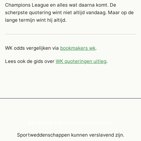
Champions League en alles wat daarna komt. De
scherpste quotering wint niet altijd vandaag. Maar op de
lange termijn wint hij altijd.
WK odds vergelijken via
bookmakers wk
.
Lees ook de gids over
WK quoteringen uitleg
.
BELANGRIJKE WAARSCHUWINGEN
Sportweddenschappen kunnen verslavend zijn.