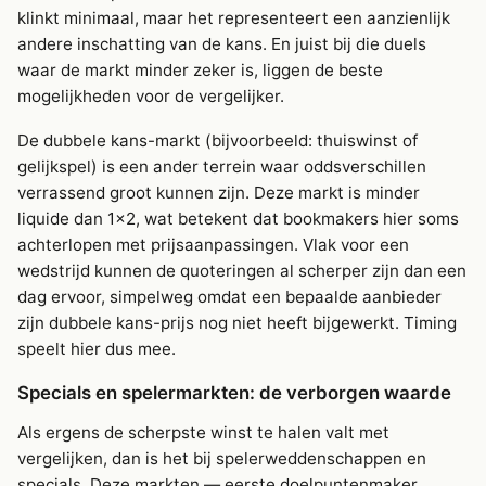
klinkt minimaal, maar het representeert een aanzienlijk
andere inschatting van de kans. En juist bij die duels
waar de markt minder zeker is, liggen de beste
mogelijkheden voor de vergelijker.
De dubbele kans-markt (bijvoorbeeld: thuiswinst of
gelijkspel) is een ander terrein waar oddsverschillen
verrassend groot kunnen zijn. Deze markt is minder
liquide dan 1×2, wat betekent dat bookmakers hier soms
achterlopen met prijsaanpassingen. Vlak voor een
wedstrijd kunnen de quoteringen al scherper zijn dan een
dag ervoor, simpelweg omdat een bepaalde aanbieder
zijn dubbele kans-prijs nog niet heeft bijgewerkt. Timing
speelt hier dus mee.
Specials en spelermarkten: de verborgen waarde
Als ergens de scherpste winst te halen valt met
vergelijken, dan is het bij spelerweddenschappen en
specials. Deze markten — eerste doelpuntenmaker,