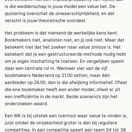
is die weddenschap in jouw model een value bet. De
quotering overschat de onwaarschijnlijkheid, en dat
verschil is jouw theoretische voordeel.
Het probleem is dat niemand de werkelijke kans kent.
Bookmakers niet, analisten niet, en jij ook niet. Maar dat
betekent niet dat het zoeken naar value zinloos is. Het
betekent dat je een gestructureerde methode nodig hebt
om je eigen inschatting te toetsen. En vergelijken speelt
daar een centrale rol in. Wanneer vier van de vijf
bookmakers Nederland op 21.00 zetten, maar één
aanbieder op 26.00, dan is die afwijking informatief. Ofwel
die ene bookmaker heeft een ander model, ofwel er zit
een inefficiëntie in de markt. Beide scenario’s zijn het
onderzoeken waard.
Een WK is bij uitstek een toernooi waar value te vinden is,
juist omdat de onzekerheid groter is dan bij reguliere
competities. In een competitie speelt een team 34 tot 38