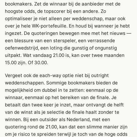
bookmakers. Zet de winnaar bij de aanbieder met de
hoogste odds, de topscorer bij een andere. Zo
optimaliseer je niet alleen per weddenschap, maar ook
over je hele WK-portefeuille. En houd bij wanneer je hebt
ingezet. De quoteringen bewegen mee met het nieuws —
een blessure van een sterspeler, een verrassende
oefenwedstrijd, een loting die gunstig of ongunstig
uitpakt. Wat vandaag 21.00 is, kan over twee maanden
15.00 zijn. Of 30.00.
Vergeet ook de each-way optie niet bij outright
weddenschappen. Sommige bookmakers bieden de
mogelijkheid om dubbel in te zetten: eenmaal op de
winnaar, eenmaal op het bereiken van de finale. Je
betaalt dan twee keer je inzet, maar ontvangt de helft
van de winst als je selectie de finale haalt zonder te
winnen. Bij een outsider als Nederland, met een
quotering rond de 21.00, kan dat een slimme manier zijn
om je risico te spreiden terwijl je toch van de hoge odds