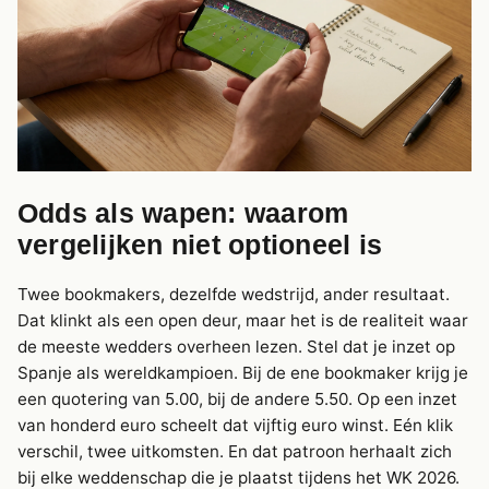
Odds als wapen: waarom
vergelijken niet optioneel is
Twee bookmakers, dezelfde wedstrijd, ander resultaat.
Dat klinkt als een open deur, maar het is de realiteit waar
de meeste wedders overheen lezen. Stel dat je inzet op
Spanje als wereldkampioen. Bij de ene bookmaker krijg je
een quotering van 5.00, bij de andere 5.50. Op een inzet
van honderd euro scheelt dat vijftig euro winst. Eén klik
verschil, twee uitkomsten. En dat patroon herhaalt zich
bij elke weddenschap die je plaatst tijdens het WK 2026.