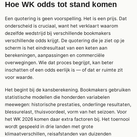
Hoe WK odds tot stand komen
Een quotering is geen voorspelling. Het is een prijs. Dat
onderscheid is cruciaal, want het verklaart waarom
dezelfde wedstrijd bij verschillende bookmakers
verschillende odds krijgt. De quotering die je ziet op je
scherm is het eindresultaat van een keten aan
berekeningen, aanpassingen en commerciële
overwegingen. Wie dat proces begrijpt, kan beter
inschatten of een odds eerlijk is — of dat er ruimte zit
voor waarde.
Het begint bij de kansberekening. Bookmakers gebruiken
statistische modellen die honderden variabelen
meewegen: historische prestaties, onderlinge resultaten,
blessurelast, thuisvoordeel, vorm van het seizoen. Voor
het WK 2026 komen daar extra factoren bij. Het toernooi
wordt gespeeld in drie landen met grote
klimaatverschillen, reisafstanden van duizenden