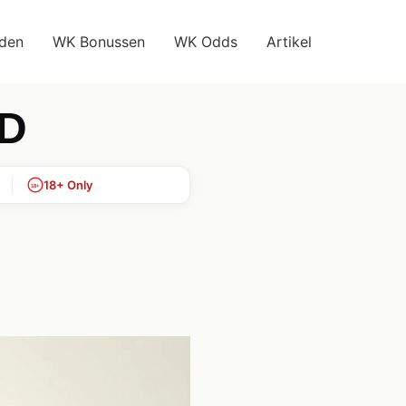
den
WK Bonussen
WK Odds
Artikel
D
18+ Only
18+