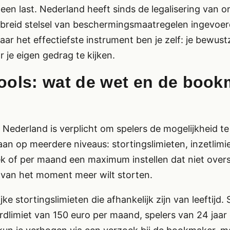
tot een last. Nederland heeft sinds de legalisering van 
ebreid stelsel van beschermingsmaatregelen ingevoerd
ar het effectiefste instrument ben je zelf: je bewustzij
r je eigen gedrag te kijken.
tools: wat de wet en de book
 Nederland is verplicht om spelers de mogelijkheid te
taan op meerdere niveaus: stortingslimieten, inzetlimie
ek of per maand een maximum instellen dat niet ove
te van het moment meer wilt storten.
ke stortingslimieten die afhankelijk zijn van leeftijd.
dlimiet van 150 euro per maand, spelers van 24 jaar 