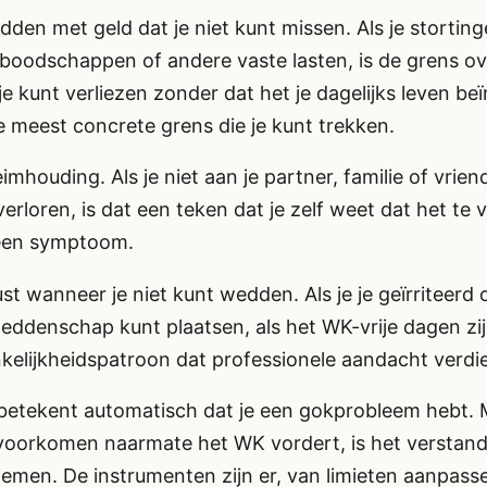
dden met geld dat je niet kunt missen. Als je stortin
boodschappen of andere vaste lasten, is de grens 
e kunt verliezen zonder dat het je dagelijks leven beïn
de meest concrete grens die je kunt trekken.
imhouding. Als je niet aan je partner, familie of vrien
verloren, is dat een teken dat je zelf weet dat het t
s een symptoom.
ust wanneer je niet kunt wedden. Als je je geïrriteerd 
denschap kunt plaatsen, als het WK-vrije dagen zijn 
ankelijkheidspatroon dat professionele aandacht verdi
betekent automatisch dat je een gokprobleem hebt. M
 voorkomen naarmate het WK vordert, is het verstandi
rnemen. De instrumenten zijn er, van limieten aanpass