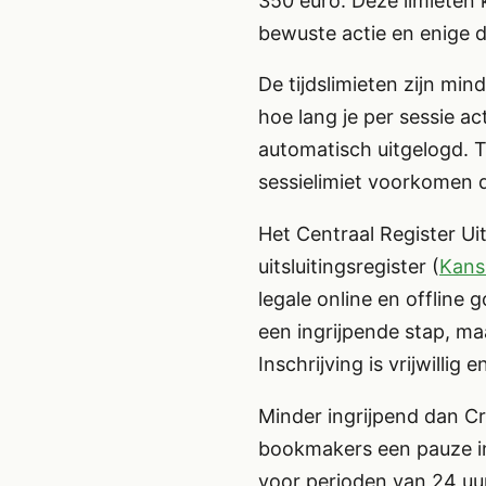
350 euro. Deze limieten 
bewuste actie en enige d
De tijdslimieten zijn mi
hoe lang je per sessie ac
automatisch uitgelogd. T
sessielimiet voorkomen 
Het Centraal Register Uit
uitsluitingsregister (
Kanss
legale online en offline
een ingrijpende stap, ma
Inschrijving is vrijwillig
Minder ingrijpend dan Cr
bookmakers een pauze in t
voor perioden van 24 uur