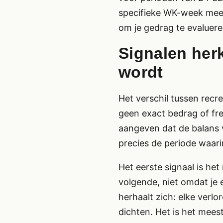
specifieke WK-week meer
om je gedrag te evaluer
Signalen he
wordt
Het verschil tussen recr
geen exact bedrag of fre
aangeven dat de balans v
precies de periode waari
Het eerste signaal is het
volgende, niet omdat je 
herhaalt zich: elke verlo
dichten. Het is het mee