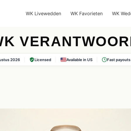
WK Livewedden
WK Favorieten
WK Wed
WK VERANTWOOR
ustus 2026
Licensed
Available in US
Fast payouts