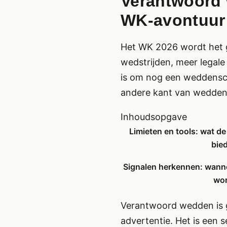
Verantwoord 
WK-avontuur
Het WK 2026 wordt het 
wedstrijden, meer legal
is om nog een weddensch
andere kant van wedden
Inhoudsopgave
Limieten en tools: wat d
bie
Signalen herkennen: wann
wor
Verantwoord wedden is g
advertentie. Het is een