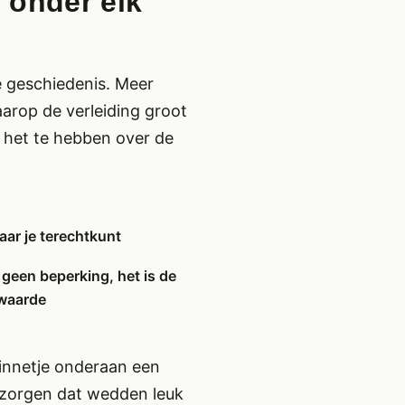
 onder elk
 geschiedenis. Meer
rop de verleiding groot
 het te hebben over de
ar je terechtkunt
geen beperking, het is de
waarde
innetje onderaan een
r zorgen dat wedden leuk