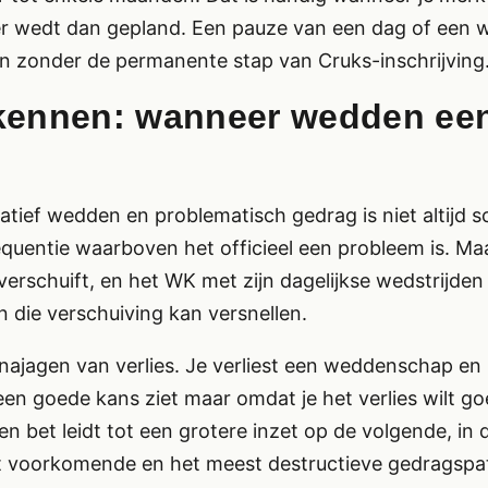
 wedt dan gepland. Een pauze van een dag of een we
en zonder de permanente stap van Cruks-inschrijving
rkennen: wanneer wedden ee
eatief wedden en problematisch gedrag is niet altijd 
quentie waarboven het officieel een probleem is. Maa
erschuift, en het WK met zijn dagelijkse wedstrijden 
n die verschuiving kan versnellen.
 najagen van verlies. Je verliest een weddenschap en 
een goede kans ziet maar omdat je het verlies wilt 
ren bet leidt tot een grotere inzet op de volgende, in
st voorkomende en het meest destructieve gedragspa