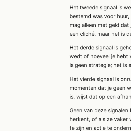
Het tweede signaal is we
bestemd was voor huur, 
mag alleen met geld dat j
een cliché, maar het is 
Het derde signaal is gehe
wedt of hoeveel je hebt 
is geen strategie; het i
Het vierde signaal is onr
momenten dat je geen wed
is, wijst dat op een afh
Geen van deze signalen 
herkent, of als ze vaker
te zijn en actie te onde