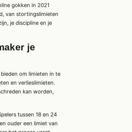
online gokken in 2021
, van stortingslimieten
n, je discipline en je
maker je
 bieden om limieten in te
ten en verlieslimieten.
rschreden kan worden,
 Spelers tussen 18 en 24
en ouder een limiet van