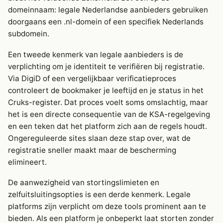
domeinnaam: legale Nederlandse aanbieders gebruiken
doorgaans een .nl-domein of een specifiek Nederlands
subdomein.
Een tweede kenmerk van legale aanbieders is de
verplichting om je identiteit te verifiëren bij registratie.
Via DigiD of een vergelijkbaar verificatieproces
controleert de bookmaker je leeftijd en je status in het
Cruks-register. Dat proces voelt soms omslachtig, maar
het is een directe consequentie van de KSA-regelgeving
en een teken dat het platform zich aan de regels houdt.
Ongereguleerde sites slaan deze stap over, wat de
registratie sneller maakt maar de bescherming
elimineert.
De aanwezigheid van stortingslimieten en
zelfuitsluitingsopties is een derde kenmerk. Legale
platforms zijn verplicht om deze tools prominent aan te
bieden. Als een platform je onbeperkt laat storten zonder