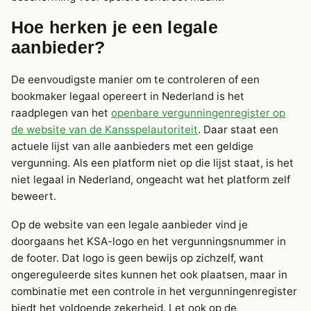
Hoe herken je een legale
aanbieder?
De eenvoudigste manier om te controleren of een
bookmaker legaal opereert in Nederland is het
raadplegen van het
openbare vergunningenregister op
de website van de Kansspelautoriteit
. Daar staat een
actuele lijst van alle aanbieders met een geldige
vergunning. Als een platform niet op die lijst staat, is het
niet legaal in Nederland, ongeacht wat het platform zelf
beweert.
Op de website van een legale aanbieder vind je
doorgaans het KSA-logo en het vergunningsnummer in
de footer. Dat logo is geen bewijs op zichzelf, want
ongereguleerde sites kunnen het ook plaatsen, maar in
combinatie met een controle in het vergunningenregister
biedt het voldoende zekerheid. Let ook op de