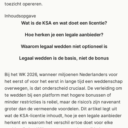
toezicht opereren.
Inhoudsopgave
Wat is de KSA en wat doet een licentie?
Hoe herken je een legale aanbieder?
Waarom legaal wedden niet optioneel is
Legaal wedden is de basis, niet de bonus
Bij het WK 2026, wanneer miljoenen Nederlanders voor
het eerst of voor het eerst in lange tijd een weddenschap
overwegen, is dat onderscheid cruciaal. De verleiding om
te wedden bij een platform met hogere bonussen of
minder restricties is reëel, maar de risico’s zijn navenant
groter dan de vermeende voordelen. Dit artikel legt uit
wat de KSA-licentie inhoudt, hoe je een legale aanbieder
herkent en waarom het verschil ertoe doet voor elke