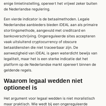
enige limietinstelling, opereert het vrijwel zeker buiten
de Nederlandse regulering.
Een vierde indicator is de betaalmethoden. Legale
Nederlandse aanbieders bieden iDEAL aan als primaire
stortingsmethode, aangevuld met creditcard en
bankoverschrijving. Ongereguleerde sites accepteren
vaak uitsluitend cryptocurrency of obscure
betaaldiensten die niet traceerbaar zijn. De
aanwezigheid van iDEAL is geen waterdicht bewijs van
legaliteit, maar het is een sterke indicatie dat het
platform op de Nederlandse markt opereert binnen de
geldende regels.
Waarom legaal wedden niet
optioneel is
Het argument voor legaal wedden is niet moralistisch
maar praktisch. Wie wedt bij een ongereguleerde