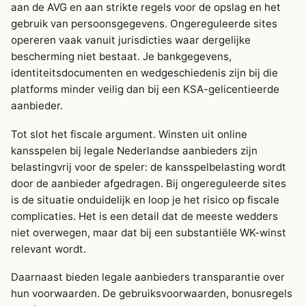
aan de AVG en aan strikte regels voor de opslag en het
gebruik van persoonsgegevens. Ongereguleerde sites
opereren vaak vanuit jurisdicties waar dergelijke
bescherming niet bestaat. Je bankgegevens,
identiteitsdocumenten en wedgeschiedenis zijn bij die
platforms minder veilig dan bij een KSA-gelicentieerde
aanbieder.
Tot slot het fiscale argument. Winsten uit online
kansspelen bij legale Nederlandse aanbieders zijn
belastingvrij voor de speler: de kansspelbelasting wordt
door de aanbieder afgedragen. Bij ongereguleerde sites
is de situatie onduidelijk en loop je het risico op fiscale
complicaties. Het is een detail dat de meeste wedders
niet overwegen, maar dat bij een substantiële WK-winst
relevant wordt.
Daarnaast bieden legale aanbieders transparantie over
hun voorwaarden. De gebruiksvoorwaarden, bonusregels