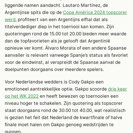
liggende namen aandacht. Lautaro Martínez, de
Argentijnse spits die op de
Copa América 2024 topscorer
werd
, profiteert van een Argentijns elftal dat als
titelverdediger diep in het toernooi kan komen. Zijn
quoteringen rond de 15.00 tot 20.00 bieden meer waarde
dan de topfavorieten als je gelooft dat Argentinië
opnieuw ver komt. Álvaro Morata of een andere Spaanse
aanvaller is relevant vanwege Spanje’s status als favoriet
voor de eindwinst, al verspreidt de Spaanse aanval de
doelpunten doorgaans over meerdere spelers.
Voor Nederlandse wedders is Cody Gakpo een
emotioneel aantrekkelijke optie. Gakpo scoorde
drie keer
op het WK 2022
en heeft bewezen op toernooien een
niveau hoger te schakelen. Zijn quotering als topscorer
staat doorgaans rond de 30.00 tot 40.00, wat realistisch
is gezien het feit dat Nederland de kwartfinale of halve
finale moet halen om Gakpo genoeg wedstrijden te
gunnen.