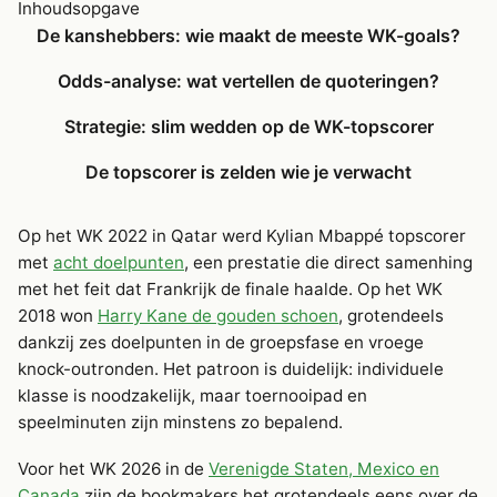
Inhoudsopgave
De kanshebbers: wie maakt de meeste WK-goals?
Odds-analyse: wat vertellen de quoteringen?
Strategie: slim wedden op de WK-topscorer
De topscorer is zelden wie je verwacht
Op het WK 2022 in Qatar werd Kylian Mbappé topscorer
met
acht doelpunten
, een prestatie die direct samenhing
met het feit dat Frankrijk de finale haalde. Op het WK
2018 won
Harry Kane de gouden schoen
, grotendeels
dankzij zes doelpunten in de groepsfase en vroege
knock-outronden. Het patroon is duidelijk: individuele
klasse is noodzakelijk, maar toernooipad en
speelminuten zijn minstens zo bepalend.
Voor het WK 2026 in de
Verenigde Staten, Mexico en
Canada
zijn de bookmakers het grotendeels eens over de