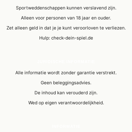
Sportweddenschappen kunnen verslavend zijn.
Alleen voor personen van 18 jaar en ouder.
Zet alleen geld in dat je je kunt veroorloven te verliezen.
Hulp: check-dein-spiel.de
JURIDISCHE INFORMATIE
Alle informatie wordt zonder garantie verstrekt.
Geen beleggingsadvies.
De inhoud kan verouderd zijn.
Wed op eigen verantwoordelijkheid.
INFORMATIE