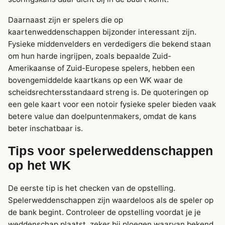
Daarnaast zijn er spelers die op
kaartenweddenschappen bijzonder interessant zijn.
Fysieke middenvelders en verdedigers die bekend staan
om hun harde ingrijpen, zoals bepaalde Zuid-
Amerikaanse of Zuid-Europese spelers, hebben een
bovengemiddelde kaartkans op een WK waar de
scheidsrechtersstandaard streng is. De quoteringen op
een gele kaart voor een notoir fysieke speler bieden vaak
betere value dan doelpuntenmakers, omdat de kans
beter inschatbaar is.
Tips voor spelerweddenschappen
op het WK
De eerste tip is het checken van de opstelling.
Spelerweddenschappen zijn waardeloos als de speler op
de bank begint. Controleer de opstelling voordat je je
weddenschap plaatst, zeker bij ploegen waarvan bekend