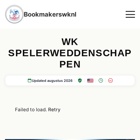
Bookmakerswknl
WK
SPELERWEDDENSCHAP
PEN
Updated augustus 2026
18+
Failed to load.
Retry