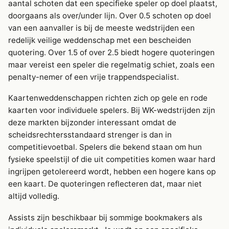
aantal schoten dat een specifieke speler op doel plaatst,
doorgaans als over/under lijn. Over 0.5 schoten op doel
van een aanvaller is bij de meeste wedstrijden een
redelijk veilige weddenschap met een bescheiden
quotering. Over 1.5 of over 2.5 biedt hogere quoteringen
maar vereist een speler die regelmatig schiet, zoals een
penalty-nemer of een vrije trappendspecialist.
Kaartenweddenschappen richten zich op gele en rode
kaarten voor individuele spelers. Bij WK-wedstrijden zijn
deze markten bijzonder interessant omdat de
scheidsrechtersstandaard strenger is dan in
competitievoetbal. Spelers die bekend staan om hun
fysieke speelstijl of die uit competities komen waar hard
ingrijpen getolereerd wordt, hebben een hogere kans op
een kaart. De quoteringen reflecteren dat, maar niet
altijd volledig.
Assists zijn beschikbaar bij sommige bookmakers als