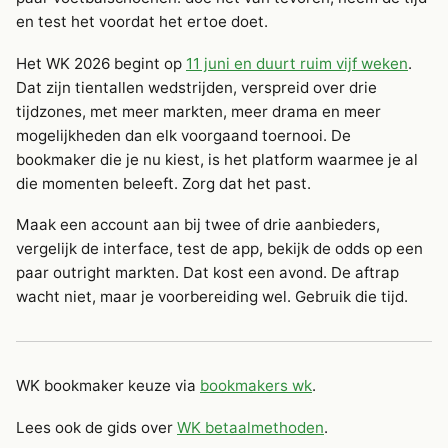
en test het voordat het ertoe doet.
Het WK 2026 begint op
11 juni en duurt ruim vijf weken
.
Dat zijn tientallen wedstrijden, verspreid over drie
tijdzones, met meer markten, meer drama en meer
mogelijkheden dan elk voorgaand toernooi. De
bookmaker die je nu kiest, is het platform waarmee je al
die momenten beleeft. Zorg dat het past.
Maak een account aan bij twee of drie aanbieders,
vergelijk de interface, test de app, bekijk de odds op een
paar outright markten. Dat kost een avond. De aftrap
wacht niet, maar je voorbereiding wel. Gebruik die tijd.
WK bookmaker keuze via
bookmakers wk
.
Lees ook de gids over
WK betaalmethoden
.