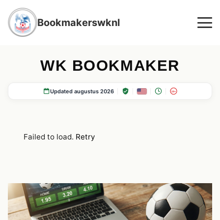
Bookmakerswknl
WK BOOKMAKER
Updated augustus 2026
18+
Failed to load.
Retry