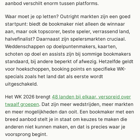
aanbod verschilt enorm tussen platforms.
Waar moet je op letten? Outright markten zijn een goed
startpunt: biedt de bookmaker niet alleen de winnaar
aan, maar ook topscorer, beste speler, verrassend land,
halvefinalist? Daarnaast zijn spelersmarkten cruciaal.
Weddenschappen op doelpuntenmakers, kaarten,
schoten op doel en assists zijn bij sommige bookmakers
standaard, bij andere beperkt of afwezig. Hetzelfde geldt
voor hoekschoppen, booking points en specifieke WK-
specials zoals het land dat als eerste wordt
uitgeschakeld.
Het WK 2026 brengt
48 landen bij elkaar, verspreid over
twaalf groepen
. Dat zijn meer wedstrijden, meer markten
en meer mogelijkheden dan ooit. Een bookmaker met een
breed aanbod stelt je in staat om keuzes te maken die
anderen niet kunnen maken, en dat is precies waar je
voorsprong begint.