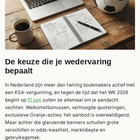
De keuze die je wedervaring
bepaalt
In Nederland zijn meer dan twintig bookmakers actief met
een KSA-vergunning, en tegen de tijd dat het WK 2026
begint op
11 juni
zullen ze allemaal om je aandacht
vechten. Welkomstbonussen, verhoogde quoteringen,
exclusieve Oranje-acties: het aanbod is overweldigend.
Maar achter die glanzende banners schuilen grote
verschillen in odds-kwaliteit, marktdiepte en
gebruiksgemak.