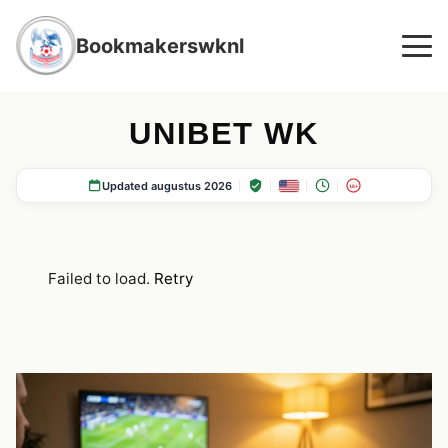
Bookmakerswknl
UNIBET WK
Updated augustus 2026
18+
Failed to load.
Retry