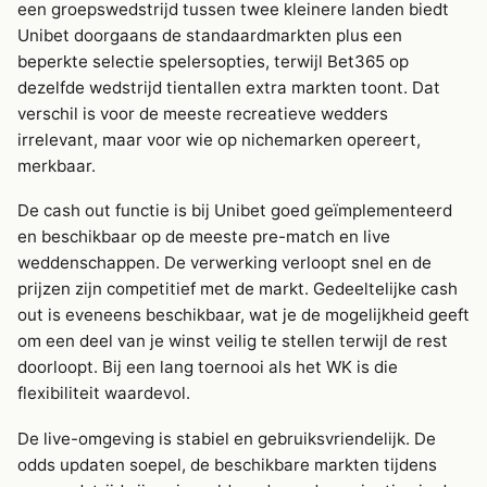
een groepswedstrijd tussen twee kleinere landen biedt
Unibet doorgaans de standaardmarkten plus een
beperkte selectie spelersopties, terwijl Bet365 op
dezelfde wedstrijd tientallen extra markten toont. Dat
verschil is voor de meeste recreatieve wedders
irrelevant, maar voor wie op nichemarken opereert,
merkbaar.
De cash out functie is bij Unibet goed geïmplementeerd
en beschikbaar op de meeste pre-match en live
weddenschappen. De verwerking verloopt snel en de
prijzen zijn competitief met de markt. Gedeeltelijke cash
out is eveneens beschikbaar, wat je de mogelijkheid geeft
om een deel van je winst veilig te stellen terwijl de rest
doorloopt. Bij een lang toernooi als het WK is die
flexibiliteit waardevol.
De live-omgeving is stabiel en gebruiksvriendelijk. De
odds updaten soepel, de beschikbare markten tijdens