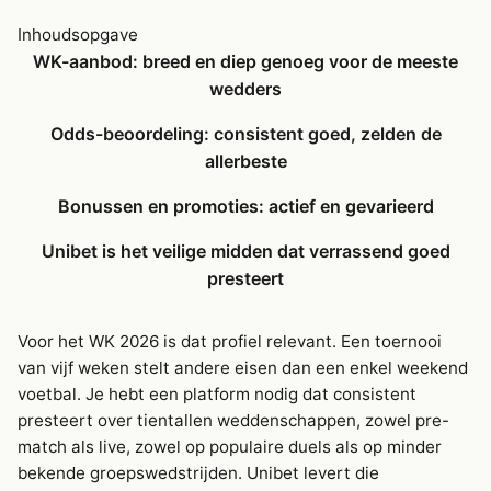
Inhoudsopgave
WK-aanbod: breed en diep genoeg voor de meeste
wedders
Odds-beoordeling: consistent goed, zelden de
allerbeste
Bonussen en promoties: actief en gevarieerd
Unibet is het veilige midden dat verrassend goed
presteert
Voor het WK 2026 is dat profiel relevant. Een toernooi
van vijf weken stelt andere eisen dan een enkel weekend
voetbal. Je hebt een platform nodig dat consistent
presteert over tientallen weddenschappen, zowel pre-
match als live, zowel op populaire duels als op minder
bekende groepswedstrijden. Unibet levert die