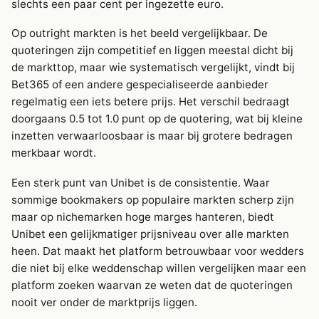
slechts een paar cent per ingezette euro.
Op outright markten is het beeld vergelijkbaar. De
quoteringen zijn competitief en liggen meestal dicht bij
de markttop, maar wie systematisch vergelijkt, vindt bij
Bet365 of een andere gespecialiseerde aanbieder
regelmatig een iets betere prijs. Het verschil bedraagt
doorgaans 0.5 tot 1.0 punt op de quotering, wat bij kleine
inzetten verwaarloosbaar is maar bij grotere bedragen
merkbaar wordt.
Een sterk punt van Unibet is de consistentie. Waar
sommige bookmakers op populaire markten scherp zijn
maar op nichemarken hoge marges hanteren, biedt
Unibet een gelijkmatiger prijsniveau over alle markten
heen. Dat maakt het platform betrouwbaar voor wedders
die niet bij elke weddenschap willen vergelijken maar een
platform zoeken waarvan ze weten dat de quoteringen
nooit ver onder de marktprijs liggen.