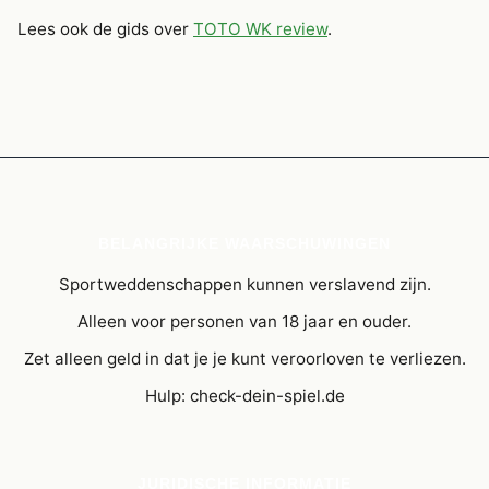
Lees ook de gids over
TOTO WK review
.
BELANGRIJKE WAARSCHUWINGEN
Sportweddenschappen kunnen verslavend zijn.
Alleen voor personen van 18 jaar en ouder.
Zet alleen geld in dat je je kunt veroorloven te verliezen.
Hulp: check-dein-spiel.de
JURIDISCHE INFORMATIE