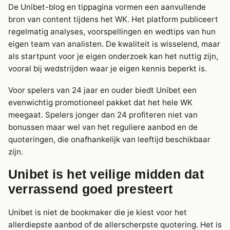
De Unibet-blog en tippagina vormen een aanvullende
bron van content tijdens het WK. Het platform publiceert
regelmatig analyses, voorspellingen en wedtips van hun
eigen team van analisten. De kwaliteit is wisselend, maar
als startpunt voor je eigen onderzoek kan het nuttig zijn,
vooral bij wedstrijden waar je eigen kennis beperkt is.
Voor spelers van 24 jaar en ouder biedt Unibet een
evenwichtig promotioneel pakket dat het hele WK
meegaat. Spelers jonger dan 24 profiteren niet van
bonussen maar wel van het reguliere aanbod en de
quoteringen, die onafhankelijk van leeftijd beschikbaar
zijn.
Unibet is het veilige midden dat
verrassend goed presteert
Unibet is niet de bookmaker die je kiest voor het
allerdiepste aanbod of de allerscherpste quotering. Het is