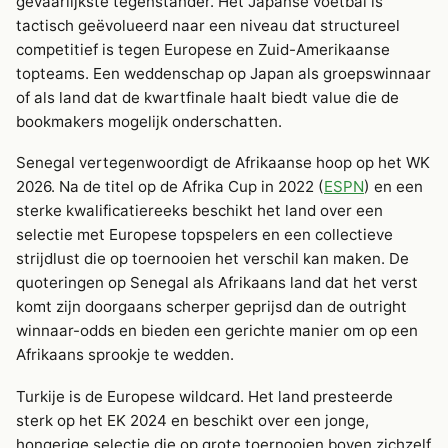
gevaarlijkste tegenstander. Het Japanse voetbal is
tactisch geëvolueerd naar een niveau dat structureel
competitief is tegen Europese en Zuid-Amerikaanse
topteams. Een weddenschap op Japan als groepswinnaar
of als land dat de kwartfinale haalt biedt value die de
bookmakers mogelijk onderschatten.
Senegal vertegenwoordigt de Afrikaanse hoop op het WK
2026. Na de titel op de Afrika Cup in 2022 (
ESPN
) en een
sterke kwalificatiereeks beschikt het land over een
selectie met Europese topspelers en een collectieve
strijdlust die op toernooien het verschil kan maken. De
quoteringen op Senegal als Afrikaans land dat het verst
komt zijn doorgaans scherper geprijsd dan de outright
winnaar-odds en bieden een gerichte manier om op een
Afrikaans sprookje te wedden.
Turkije is de Europese wildcard. Het land presteerde
sterk op het EK 2024 en beschikt over een jonge,
hongerige selectie die op grote toernooien boven zichzelf