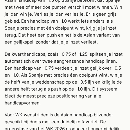
Asian handicap van -1.5 op Spanje betekent dat Spanje
met twee of meer doelpunten verschil moet winnen. Win
je, dan win je. Verlies je, dan verlies je. Er is geen grijs
gebied. Een handicap van -1.0 werkt iets anders: als
Spanje precies met één doelpunt wint, krijg je je inzet
terug. Dat heet een push en het is de Asian variant van
een gelijkspel, zonder dat je je inzet verliest.
De kwarthandicaps, zoals -0.75 of -1.25, splitsen je inzet
automatisch over twee aangrenzende handicaplijnen.
Een handicap van -0.75 verdeelt je inzet gelijk over -0.5
en -1.0. Als Spanje met precies één doelpunt wint, win je
de helft van je weddenschap op de -0.5 lijn en krijg je de
andere helft terug als push op de -1.0 lijn. Dit systeem
biedt de meest precieze positionering van alle
handicapvormen.
Voor WK-wedstrijden is de Asian handicap bijzonder
geschikt bij duels met een duidelijke favoriet. De
groepsfase van het WK 2026 produceert onvermijdelijk