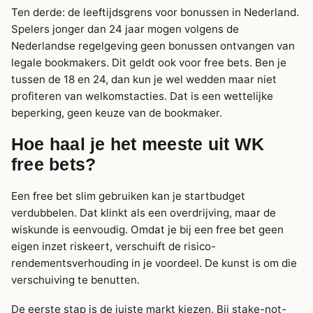
Ten derde: de leeftijdsgrens voor bonussen in Nederland.
Spelers jonger dan 24 jaar mogen volgens de
Nederlandse regelgeving geen bonussen ontvangen van
legale bookmakers. Dit geldt ook voor free bets. Ben je
tussen de 18 en 24, dan kun je wel wedden maar niet
profiteren van welkomstacties. Dat is een wettelijke
beperking, geen keuze van de bookmaker.
Hoe haal je het meeste uit WK
free bets?
Een free bet slim gebruiken kan je startbudget
verdubbelen. Dat klinkt als een overdrijving, maar de
wiskunde is eenvoudig. Omdat je bij een free bet geen
eigen inzet riskeert, verschuift de risico-
rendementsverhouding in je voordeel. De kunst is om die
verschuiving te benutten.
De eerste stap is de juiste markt kiezen. Bij stake-not-