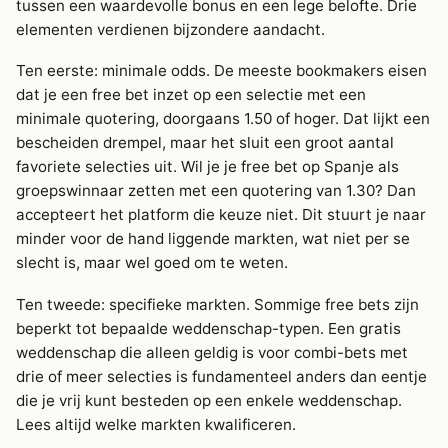
tussen een waardevolle bonus en een lege belofte. Drie
elementen verdienen bijzondere aandacht.
Ten eerste: minimale odds. De meeste bookmakers eisen
dat je een free bet inzet op een selectie met een
minimale quotering, doorgaans 1.50 of hoger. Dat lijkt een
bescheiden drempel, maar het sluit een groot aantal
favoriete selecties uit. Wil je je free bet op Spanje als
groepswinnaar zetten met een quotering van 1.30? Dan
accepteert het platform die keuze niet. Dit stuurt je naar
minder voor de hand liggende markten, wat niet per se
slecht is, maar wel goed om te weten.
Ten tweede: specifieke markten. Sommige free bets zijn
beperkt tot bepaalde weddenschap-typen. Een gratis
weddenschap die alleen geldig is voor combi-bets met
drie of meer selecties is fundamenteel anders dan eentje
die je vrij kunt besteden op een enkele weddenschap.
Lees altijd welke markten kwalificeren.