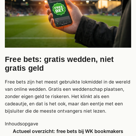
Free bets: gratis wedden, niet
gratis geld
Free bets zijn het meest gebruikte lokmiddel in de wereld
van online wedden. Gratis een weddenschap plaatsen,
zonder eigen geld te riskeren. Het klinkt als een
cadeautje, en dat is het ook, maar dan eentje met een
bijsluiter die de meeste ontvangers niet lezen.
Inhoudsopgave
Actueel overzicht: free bets bij WK bookmakers