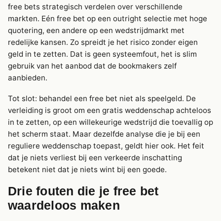
free bets strategisch verdelen over verschillende
markten. Eén free bet op een outright selectie met hoge
quotering, een andere op een wedstrijdmarkt met
redelijke kansen. Zo spreidt je het risico zonder eigen
geld in te zetten. Dat is geen systeemfout, het is slim
gebruik van het aanbod dat de bookmakers zelf
aanbieden.
Tot slot: behandel een free bet niet als speelgeld. De
verleiding is groot om een gratis weddenschap achteloos
in te zetten, op een willekeurige wedstrijd die toevallig op
het scherm staat. Maar dezelfde analyse die je bij een
reguliere weddenschap toepast, geldt hier ook. Het feit
dat je niets verliest bij een verkeerde inschatting
betekent niet dat je niets wint bij een goede.
Drie fouten die je free bet
waardeloos maken