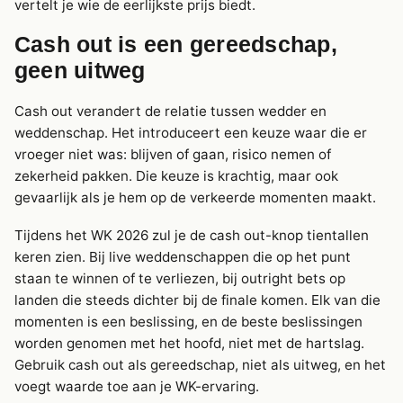
vertelt je wie de eerlijkste prijs biedt.
Cash out is een gereedschap,
geen uitweg
Cash out verandert de relatie tussen wedder en
weddenschap. Het introduceert een keuze waar die er
vroeger niet was: blijven of gaan, risico nemen of
zekerheid pakken. Die keuze is krachtig, maar ook
gevaarlijk als je hem op de verkeerde momenten maakt.
Tijdens het WK 2026 zul je de cash out-knop tientallen
keren zien. Bij live weddenschappen die op het punt
staan te winnen of te verliezen, bij outright bets op
landen die steeds dichter bij de finale komen. Elk van die
momenten is een beslissing, en de beste beslissingen
worden genomen met het hoofd, niet met de hartslag.
Gebruik cash out als gereedschap, niet als uitweg, en het
voegt waarde toe aan je WK-ervaring.