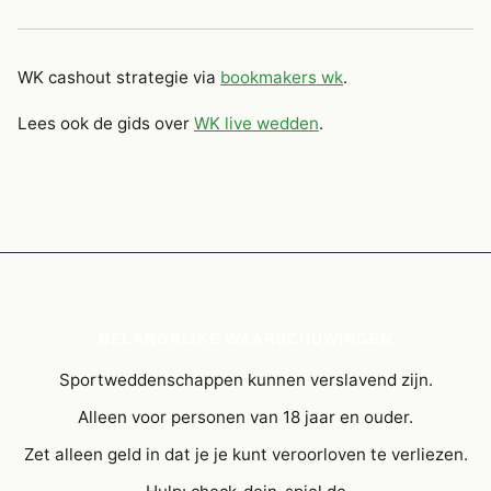
WK cashout strategie via
bookmakers wk
.
Lees ook de gids over
WK live wedden
.
BELANGRIJKE WAARSCHUWINGEN
Sportweddenschappen kunnen verslavend zijn.
Alleen voor personen van 18 jaar en ouder.
Zet alleen geld in dat je je kunt veroorloven te verliezen.