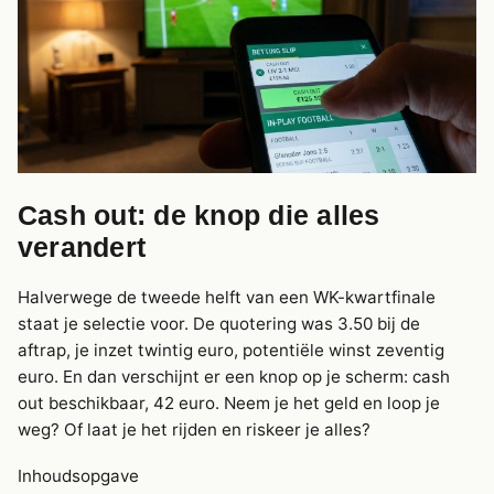
Cash out: de knop die alles
verandert
Halverwege de tweede helft van een WK-kwartfinale
staat je selectie voor. De quotering was 3.50 bij de
aftrap, je inzet twintig euro, potentiële winst zeventig
euro. En dan verschijnt er een knop op je scherm: cash
out beschikbaar, 42 euro. Neem je het geld en loop je
weg? Of laat je het rijden en riskeer je alles?
Inhoudsopgave